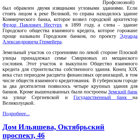
Профсоюзной)
был обрамлен двумя изящными угловыми зданиями. Если
стоять лицом к реке Великой, то справа находилось здание
Коммерческого банка, которое возвел городской архитектор
Федор Павлович Нестурх
в 1899 году, а слева - здание
Городского общества взаимного кредита, которое горожане
проще называли Городским банком, по проекту
Эдуарда
Александровича Гермейера
.
Земельный участок со строениями по левой стороне Плоской
улицы принадлежал семье Смирновых из мещанского
сословия. Этот участок и выкупило Общество взаимного
кредита для строительства собственного здания. Конец XIX
века стал периодом расцвета финансовых организаций, в том
числе обществ взаимного кредитования. В губернском городе
за два десятилетия появилось четыре крупных здания для
банков. Кроме вышеназванных были построены
Земский банк
на улице Сергиевской и
Государственный банк
на
Великолуцкой.
Подробнее...
Дом Ильяшева, Октябрьский
проспект, 46