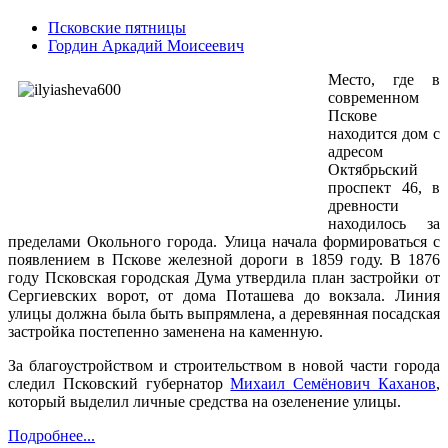
Псковские пятницы
Гордин Аркадий Моисеевич
Место, где в
современном
Пскове
находится д
ом
с
адрес
ом
Октябрьский
проспект 46, в
древности
находил
о
сь за
пределами Окольного города. Улица начала формироваться с
появлением в Пскове железной дороги в 1859 году. В 1876
году Псковская городская Дума утвердила план застройки от
Сергиевских ворот, от дома Поташева до вокзала. Линия
улицы должна была быть выпрямлена, а деревянная посадская
застройка постепенно заменена на каменную.
За благоустройством и
строительством в
новой части города
следил Псковский губернатор
Михаил Семёнович Каханов
,
который выделил личные средства на озеленение улицы.
Подробнее...