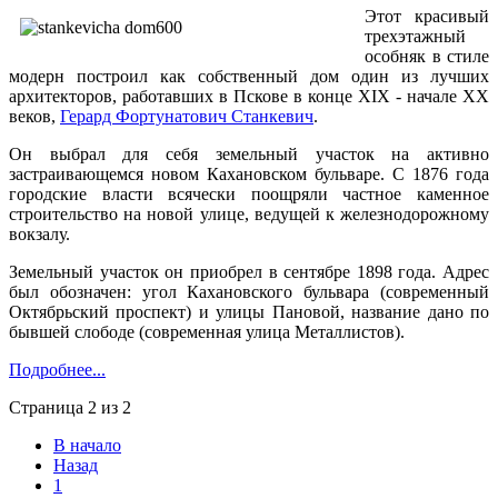
Этот красивый
трехэтажный
особняк в стиле
модерн построил как собственный дом один из лучших
архитекторов, работавших в Пскове в конце XIX - начале XX
веков,
Герард Фортунатович Станкевич
.
Он выбрал для себя земельный участок на активно
застраивающемся новом Кахановском бульваре. С 1876 года
городские власти всячески поощряли частное каменное
строительство на новой улице, ведущей к железнодорожному
вокзалу.
Земельный участок он приобрел в сентябре 1898 года. Адрес
был обозначен: угол Кахановского бульвара (современный
Октябрьский проспект) и улицы Пановой, название дано по
бывшей слободе (современная улица Металлистов).
Подробнее...
Страница 2 из 2
В начало
Назад
1