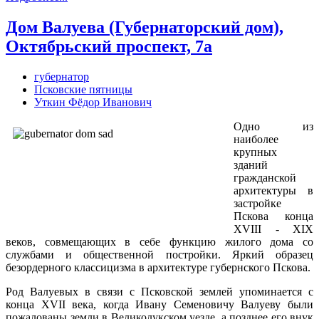
Дом Валуева (Губернаторский дом),
Октябрьский проспект, 7а
губернатор
Псковские пятницы
Уткин Фёдор Иванович
Одно из
наиболее
крупных
зданий
гражданской
архитектуры в
застройке
Пскова конца
XVIII - XIX
веков, совмещающих в себе функцию жилого дома со
службами и общественной постройки. Яркий образец
безордерного классицизма в архитектуре губернского Пскова.
Род Валуевых в связи с Псковской землей упоминается с
конца XVII века, когда Ивану Семеновичу Валуеву были
пожалованы земли в Великолукском уезде, а позднее его внук