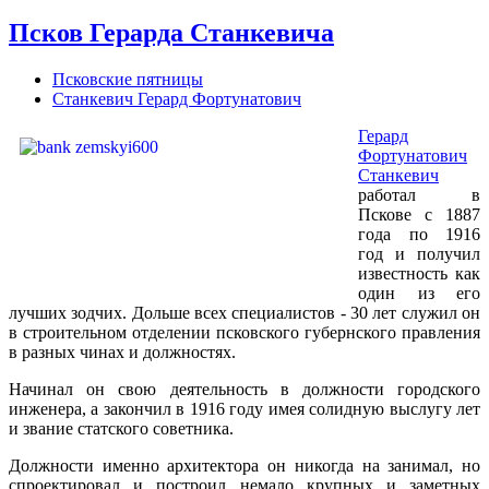
Псков Герарда Станкевича
Псковские пятницы
Станкевич Герард Фортунатович
Герард
Фортунатович
Станкевич
работал в
Пскове с 1887
года по 1916
год и получил
известность как
один из его
лучших зодчих. Дольше всех специалистов - 30 лет служил он
в строительном отделении псковского губернского правления
в разных чинах и должностях.
Начинал он свою деятельность в должности городского
инженера, а закончил в 1916 году имея солидную выслугу лет
и звание статского советника.
Должности именно архитектора он никогда на занимал, но
спроектировал и построил немало крупных и заметных