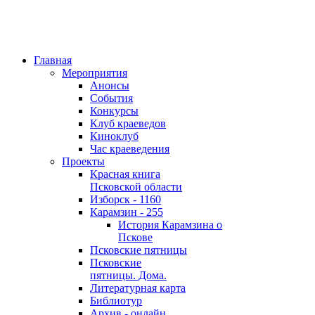
Главная
Мероприятия
Анонсы
События
Конкурсы
Клуб краеведов
Киноклуб
Час краеведения
Проекты
Красная книга
Псковской области
Изборск - 1160
Карамзин - 255
История Карамзина о
Пскове
Псковские пятницы
Псковские
пятницы. Дома.
Литературная карта
Библиотур
Архив - онлайн