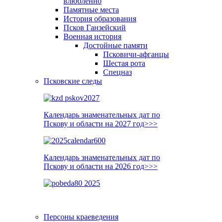
влюблённо
Памятные места
История образования
Псков Ганзейский
Военная история
Достойные памяти
Псковичи-афганцы
Шестая рота
Спецназ
Псковские следы
Календарь знаменательных дат по
Пскову и области на 2027 год>>>
Календарь знаменательных дат по
Пскову и области на 2026 год>>>
Персоны краеведения