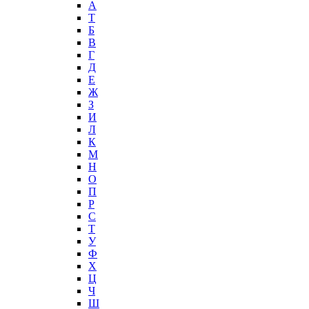
А
T
Б
В
Г
Д
Е
Ж
З
И
Л
К
М
Н
О
П
Р
С
Т
У
Ф
Х
Ц
Ч
Ш