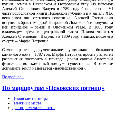
купил земли в Псковском и Островском углу. Их потомок
Алексей Степанович Валуев в 1789 году был внесен в VI
часть родословной книги Псковской губернии и к началу XIX
века имел чин статского советника. Алексей Степанович
вступил в брак с Марфой Петровной Ломаковой и получил за
ней приданое – земли в Опочецком уезде. В 1805 году
владельцем дома в центральной части Пскова числится
Алексей Степанович Валуев, а в 1809 году, видимо, после его
смерти – Марфа Петровна.
Самое ранее документальное упоминание большого
каменного дома – 1787 год: Марфа Петровна просит у властей
разрешения построить в приходе церкви святой Анастасии
флигель, а вот каменный дом уже существовал. В этом же
документе земля называется «наследственной».
Подробнее...
По маршрутам «Псковских пятниц»
Псковские пятницы
Памятные места
достопримечательности