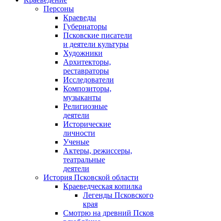
Персоны
Краеведы
Губернаторы
Псковские писатели
и деятели культуры
Художники
Архитекторы,
реставраторы
Исследователи
Композиторы,
музыканты
Религиозные
деятели
Исторические
личности
Ученые
Актеры, режиссеры,
театральные
деятели
История Псковской области
Краеведческая копилка
Легенды Псковского
края
Смотрю на древний Псков