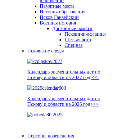
влюблённо
Памятные места
История образования
Псков Ганзейский
Военная история
Достойные памяти
Псковичи-афганцы
Шестая рота
Спецназ
Псковские следы
Календарь знаменательных дат по
Пскову и области на 2027 год>>>
Календарь знаменательных дат по
Пскову и области на 2026 год>>>
Персоны краеведения