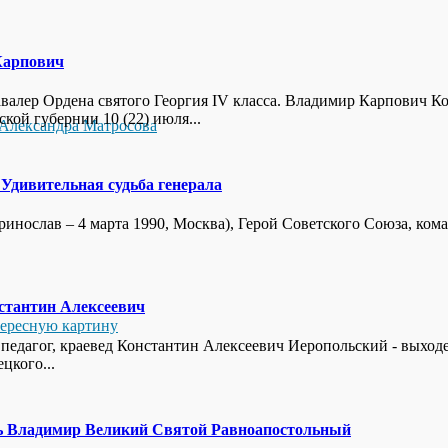
Карпович
валер Ордена святого Георгия IV класса. Владимир Карпович К
ой губернии 10 (22) июля...
Александра Матросова
 Удивительная судьба генерала
еринослав – 4 марта 1990, Москва), Герой Советского Союза, 
стантин Алексеевич
тересную картину
38), педагог, краевед Константин Алексеевич Иеропольский - выхо
цкого...
ь Владимир Великий Святой Равноапостольный