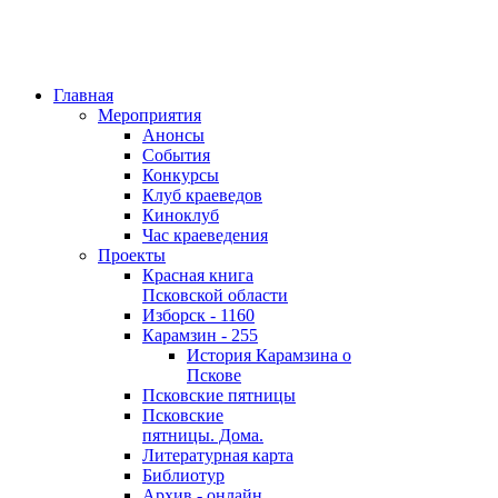
Главная
Мероприятия
Анонсы
События
Конкурсы
Клуб краеведов
Киноклуб
Час краеведения
Проекты
Красная книга
Псковской области
Изборск - 1160
Карамзин - 255
История Карамзина о
Пскове
Псковские пятницы
Псковские
пятницы. Дома.
Литературная карта
Библиотур
Архив - онлайн