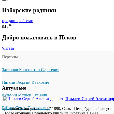
Изборские родники
предания, обычаи
04
04 /
Добро пожаловать в Псков
Читать
Персоны
Заслонов Константин Сергеевич
Пяткин Георгий Иванович
Актуально
Кузьмин Матвей Кузьмич
Цвылев Сергей Александ
Байков Семён Григорьевич
(24 июля [6 августа н. ст.] ? 1890, Санкт-Петербург - 25 авгу
После окончания реального училища Гуревича в 1908...