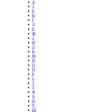
А
T
Б
В
Г
Д
Е
Ж
З
И
Л
К
М
Н
О
П
Р
С
Т
У
Ф
Х
Ц
Ч
Ш