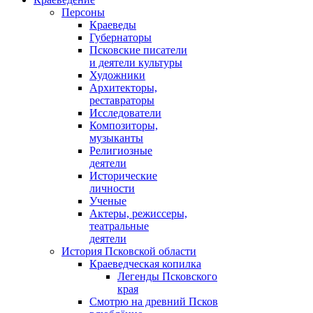
Персоны
Краеведы
Губернаторы
Псковские писатели
и деятели культуры
Художники
Архитекторы,
реставраторы
Исследователи
Композиторы,
музыканты
Религиозные
деятели
Исторические
личности
Ученые
Актеры, режиссеры,
театральные
деятели
История Псковской области
Краеведческая копилка
Легенды Псковского
края
Смотрю на древний Псков