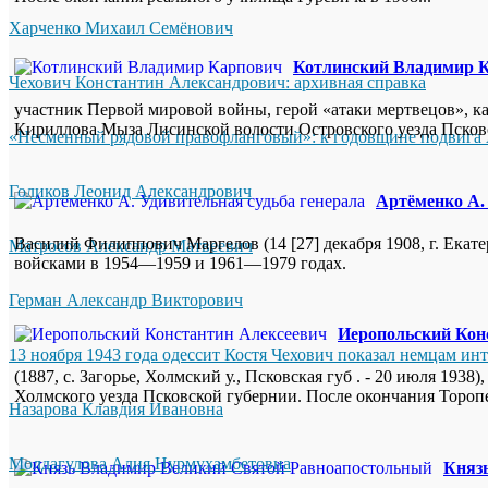
Харченко Михаил Семёнович
Котлинский Владимир 
Чехович Константин Александрович: архивная справка
участник Первой мировой войны, герой «атаки мертвецов», ка
Кириллова Мыза Лисинской волости Островского уезда Псковск
«Несменный рядовой правофланговый»: к годовщине подвига 
Голиков Леонид Александрович
Артёменко А.
Василий Филиппович Маргелов (14 [27] декабря 1908, г. Екат
Матросов Александр Матвеевич
войсками в 1954—1959 и 1961—1979 годах.
Герман Александр Викторович
Иеропольский Кон
13 ноября 1943 года одессит Костя Чехович показал немцам ин
(1887, с. Загорье, Холмский у., Псковская губ . - 20 июля 19
Холмского уезда Псковской губернии. После окончания Торопе
Назарова Клавдия Ивановна
Молдагулова Алия Нурмухамбетовна
Княз