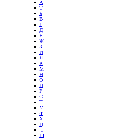
А
T
Б
В
Г
Д
Е
Ж
З
И
Л
К
М
Н
О
П
Р
С
Т
У
Ф
Х
Ц
Ч
Ш