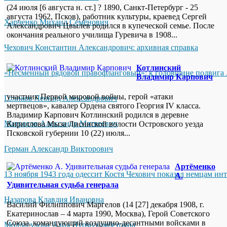
(24 июля [6 августа н. ст.] ? 1890, Санкт-Петербург - 25
августа 1962, Псков), работник культуры, краевед Сергей
Харченко Михаил Семёнович
Александрович Цвылев родился в купеческой семье. После
окончания реального училища Гуревича в 1908...
Чехович Константин Александрович: архивная справка
Котлинский
«Несменный рядовой правофланговый»: к годовщине подвига 
Владимир Карпович
участник Первой мировой войны, герой «атаки
Голиков Леонид Александрович
мертвецов», кавалер Ордена святого Георгия IV класса.
Владимир Карпович Котлинский родился в деревне
Матросов Александр Матвеевич
Кириллова Мыза Лисинской волости Островского уезда
Псковской губернии 10 (22) июля...
Герман Александр Викторович
Артёменко
13 ноября 1943 года одессит Костя Чехович показал немцам ин
А.
Удивительная судьба генерала
Назарова Клавдия Ивановна
Василий Филиппович Маргелов (14 [27] декабря 1908, г.
Екатеринослав – 4 марта 1990, Москва), Герой Советского
Союза, командующий воздушно-десантными войсками в
Молдагулова Алия Нурмухамбетовна