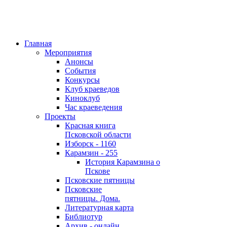
Главная
Мероприятия
Анонсы
События
Конкурсы
Клуб краеведов
Киноклуб
Час краеведения
Проекты
Красная книга
Псковской области
Изборск - 1160
Карамзин - 255
История Карамзина о
Пскове
Псковские пятницы
Псковские
пятницы. Дома.
Литературная карта
Библиотур
Архив - онлайн