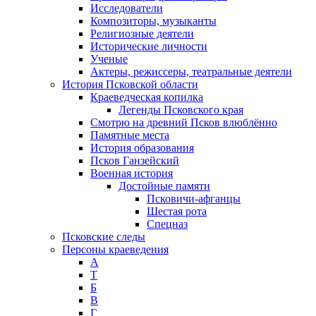
Исследователи
Композиторы, музыканты
Религиозные деятели
Исторические личности
Ученые
Актеры, режиссеры, театральные деятели
История Псковской области
Краеведческая копилка
Легенды Псковского края
Смотрю на древний Псков влюблённо
Памятные места
История образования
Псков Ганзейский
Военная история
Достойные памяти
Псковичи-афганцы
Шестая рота
Спецназ
Псковские следы
Персоны краеведения
А
T
Б
В
Г