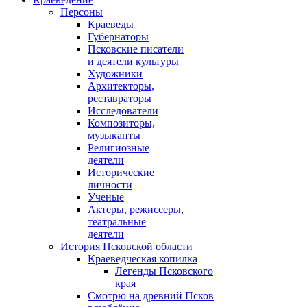
Персоны
Краеведы
Губернаторы
Псковские писатели
и деятели культуры
Художники
Архитекторы,
реставраторы
Исследователи
Композиторы,
музыканты
Религиозные
деятели
Исторические
личности
Ученые
Актеры, режиссеры,
театральные
деятели
История Псковской области
Краеведческая копилка
Легенды Псковского
края
Смотрю на древний Псков