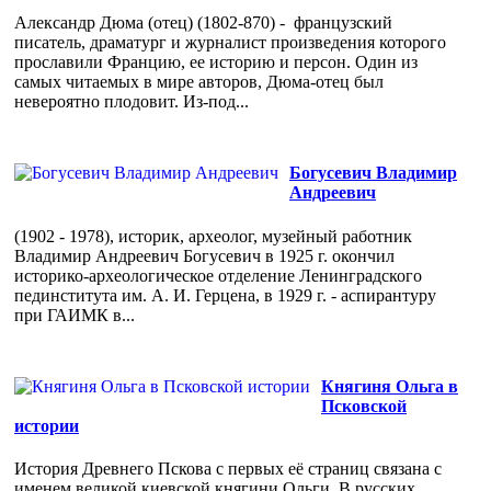
Александр Дюма (отец) (1802-870) - французский
писатель, драматург и журналист произведения которого
прославили Францию, ее историю и персон. Один из
самых читаемых в мире авторов, Дюма-отец был
невероятно плодовит. Из-под...
Богусевич Владимир
Андреевич
(1902 - 1978), историк, археолог, музейный работник
Владимир Андреевич Богусевич в 1925 г. окончил
историко-археологическое отделение Ленинградского
пединститута им. А. И. Герцена, в 1929 г. - аспирантуру
при ГАИМК в...
Княгиня Ольга в
Псковской
истории
История Древнего Пскова с первых её страниц связана с
именем великой киевской княгини Ольги. В русских