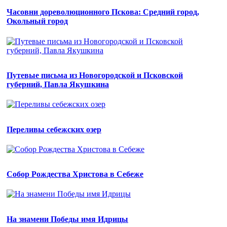
Часовни дореволюционного Пскова: Средний город,
Окольный город
Путевые письма из Новогородской и Псковской
губерний, Павла Якушкина
Переливы себежских озер
Собор Рождества Христова в Себеже
На знамени Победы имя Идрицы