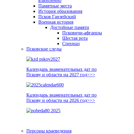
влюблённо
Памятные места
История образования
Псков Ганзейский
Военная история
Достойные памяти
Псковичи-афганцы
Шестая рота
Спецназ
Псковские следы
Календарь знаменательных дат по
Пскову и области на 2027 год>>>
Календарь знаменательных дат по
Пскову и области на 2026 год>>>
Персоны краеведения