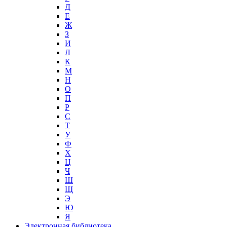
Д
Е
Ж
З
И
Л
К
М
Н
О
П
Р
С
Т
У
Ф
Х
Ц
Ч
Ш
Щ
Э
Ю
Я
Электронная библиотека