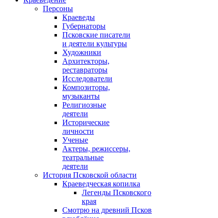
Персоны
Краеведы
Губернаторы
Псковские писатели
и деятели культуры
Художники
Архитекторы,
реставраторы
Исследователи
Композиторы,
музыканты
Религиозные
деятели
Исторические
личности
Ученые
Актеры, режиссеры,
театральные
деятели
История Псковской области
Краеведческая копилка
Легенды Псковского
края
Смотрю на древний Псков