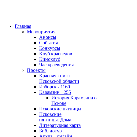
Главная
Мероприятия
Анонсы
События
Конкурсы
Клуб краеведов
Киноклуб
Час краеведения
Проекты
Красная книга
Псковской области
Изборск - 1160
Карамзин - 255
История Карамзина о
Пскове
Псковские пятницы
Псковские
пятницы. Дома.
Литературная карта
Библиотур
Архив - онлайн