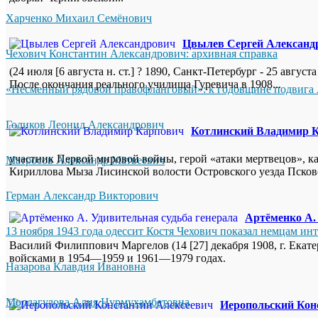
Харченко Михаил Семёнович
Цвылев Сергей Александ
Чехович Константин Александрович: архивная справка
(24 июля [6 августа н. ст.] ? 1890, Санкт-Петербург - 25 авгу
После окончания реального училища Гуревича в 1908...
«Несменный рядовой правофланговый»: к годовщине подвига 
Голиков Леонид Александрович
Котлинский Владимир 
участник Первой мировой войны, герой «атаки мертвецов», ка
Матросов Александр Матвеевич
Кириллова Мыза Лисинской волости Островского уезда Псковск
Герман Александр Викторович
Артёменко А.
13 ноября 1943 года одессит Костя Чехович показал немцам ин
Василий Филиппович Маргелов (14 [27] декабря 1908, г. Екат
войсками в 1954—1959 и 1961—1979 годах.
Назарова Клавдия Ивановна
Молдагулова Алия Нурмухамбетовна
Иеропольский Кон