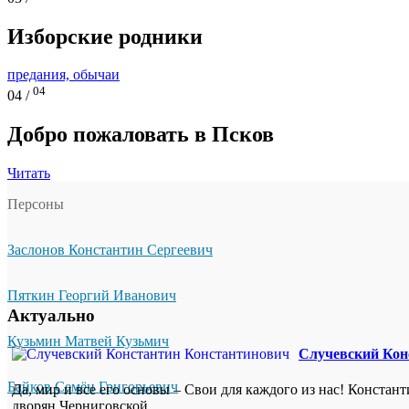
Изборские родники
предания, обычаи
04
04 /
Добро пожаловать в Псков
Читать
Персоны
Заслонов Константин Сергеевич
Пяткин Георгий Иванович
Актуально
Кузьмин Матвей Кузьмич
Случевский Кон
Байков Семён Григорьевич
Да, мир и все его основы – Свои для каждого из нас! Констан
дворян Черниговской...