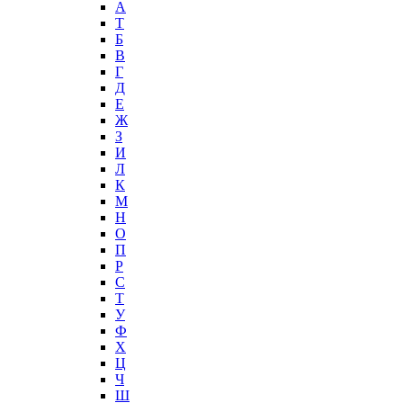
А
T
Б
В
Г
Д
Е
Ж
З
И
Л
К
М
Н
О
П
Р
С
Т
У
Ф
Х
Ц
Ч
Ш