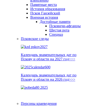
влюблённо
Памятные места
История образования
Псков Ганзейский
Военная история
Достойные памяти
Псковичи-афганцы
Шестая рота
Спецназ
Псковские следы
Календарь знаменательных дат по
Пскову и области на 2027 год>>>
Календарь знаменательных дат по
Пскову и области на 2026 год>>>
Персоны краеведения