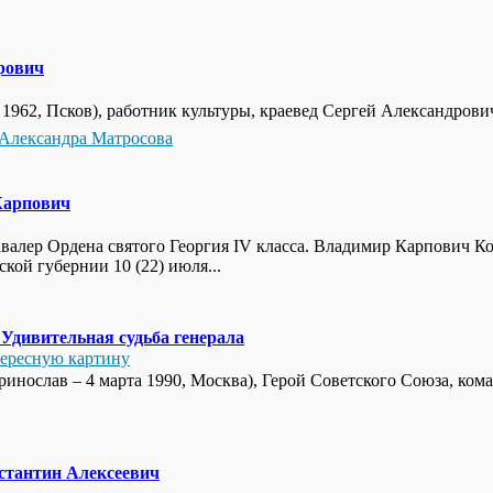
рович
ста 1962, Псков), работник культуры, краевед Сергей Александров
Александра Матросова
Карпович
валер Ордена святого Георгия IV класса. Владимир Карпович К
ой губернии 10 (22) июля...
 Удивительная судьба генерала
тересную картину
еринослав – 4 марта 1990, Москва), Герой Советского Союза, 
стантин Алексеевич