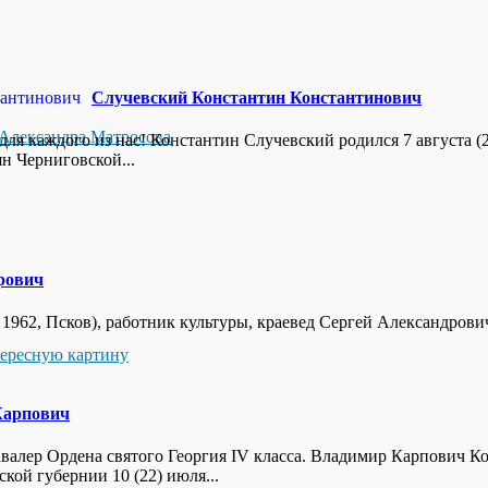
Случевский Константин Константинович
Александра Матросова
 для каждого из нас! Константин Случевский родился 7 августа (
н Черниговской...
рович
ста 1962, Псков), работник культуры, краевед Сергей Александров
тересную картину
Карпович
валер Ордена святого Георгия IV класса. Владимир Карпович К
ой губернии 10 (22) июля...