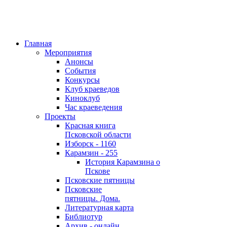
Главная
Мероприятия
Анонсы
События
Конкурсы
Клуб краеведов
Киноклуб
Час краеведения
Проекты
Красная книга
Псковской области
Изборск - 1160
Карамзин - 255
История Карамзина о
Пскове
Псковские пятницы
Псковские
пятницы. Дома.
Литературная карта
Библиотур
Архив - онлайн