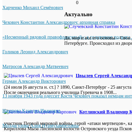
0
Харченко Михаил Семёнович
Актуально
Чехович Константин Александрович: архивная справка
«Несменный рядовой правофланговый»: к годовщине подвига 
Да, мир и все его основы – Свои
Петербурге. Происходил из дворя
Голиков Леонид Александрович
Матросов Александр Матвеевич
Цвылев Сергей Александ
Герман Александр Викторович
(24 июля [6 августа н. ст.] ? 1890, Санкт-Петербург - 25 авгу
После окончания реального училища Гуревича в 1908...
13 ноября 1943 года одессит Костя Чехович показал немцам ин
Назарова Клавдия Ивановна
Котлинский Владимир 
участник Первой мировой войны, герой «атаки мертвецов», ка
Молдагулова Алия Нурмухамбетовна
Кириллова Мыза Лисинской волости Островского уезда Псковск