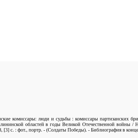
ские комиссары: люди и судьбы : комиссары партизанских бр
лининской областей в годы Великой Отечественной войны / Н
, [3] с. : фот., портр. - (Солдаты Победы). - Библиография в конце