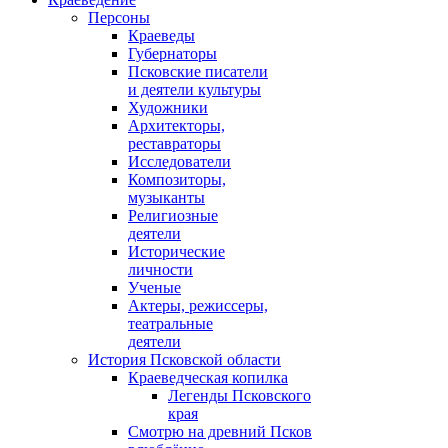
Персоны
Краеведы
Губернаторы
Псковские писатели
и деятели культуры
Художники
Архитекторы,
реставраторы
Исследователи
Композиторы,
музыканты
Религиозные
деятели
Исторические
личности
Ученые
Актеры, режиссеры,
театральные
деятели
История Псковской области
Краеведческая копилка
Легенды Псковского
края
Смотрю на древний Псков