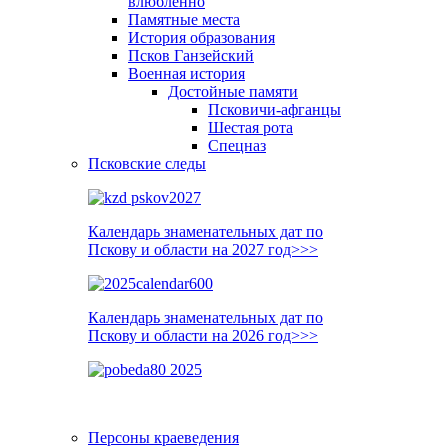
влюблённо
Памятные места
История образования
Псков Ганзейский
Военная история
Достойные памяти
Псковичи-афганцы
Шестая рота
Спецназ
Псковские следы
Календарь знаменательных дат по
Пскову и области на 2027 год>>>
Календарь знаменательных дат по
Пскову и области на 2026 год>>>
Персоны краеведения