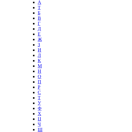
А
T
Б
В
Г
Д
Е
Ж
З
И
Л
К
М
Н
О
П
Р
С
Т
У
Ф
Х
Ц
Ч
Ш