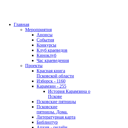
Главная
Мероприятия
Анонсы
События
Конкурсы
Клуб краеведов
Киноклуб
Час краеведения
Проекты
Красная книга
Псковской области
Изборск - 1160
Карамзин - 255
История Карамзина о
Пскове
Псковские пятницы
Псковские
пятницы. Дома.
Литературная карта
Библиотур
Архив - онлайн