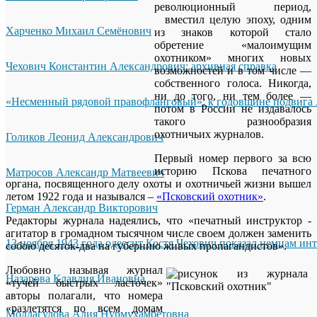
революционный период,
вместил целую эпоху, одним
Харченко Михаил Семёнович
из знаков которой стало
обретение «малоимущим
охотником» многих новых
Чехович Константин Александрович: архивная справка
возможностей и в том числе —
собственного голоса. Никогда,
ни до того, ни тем более —
«Несменный рядовой правофланговый»: к годовщине подвига 
потом в России не издавалось
такого разнообразия
охотничьих журналов.
Голиков Леонид Александрович
Первый номер первого за всю
историю Пскова печатного
Матросов Александр Матвеевич
органа, посвященного делу охоты и охотничьей жизни вышел
летом 1922 года и назывался –
«Псковский охотник»
.
Герман Александр Викторович
Редакторы журнала надеялись, что «печатный инструктор -
агитатор в громадном тысячном числе своем должен заменить
13 ноября 1943 года одессит Костя Чехович показал немцам ин
собою десяток-два на губернию живых пропагандистов».
Любовно называя журнал
Назарова Клавдия Ивановна
«тучей быстрых ласточек»
авторы полагали, что номера
«разлетятся по всем домам
Молдагулова Алия Нурмухамбетовна