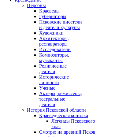
Персоны
Краеведы
Губернаторы
Псковские писатели
и деятели культуры
Художники
Архитекторы,
реставраторы
Исследователи
Композиторы,
музыканты
Религиозные
деятели
Исторические
личности
Ученые
Актеры, режиссеры,
театральные
деятели
История Псковской области
Краеведческая копилка
Легенды Псковского
края
Смотрю на древний Псков