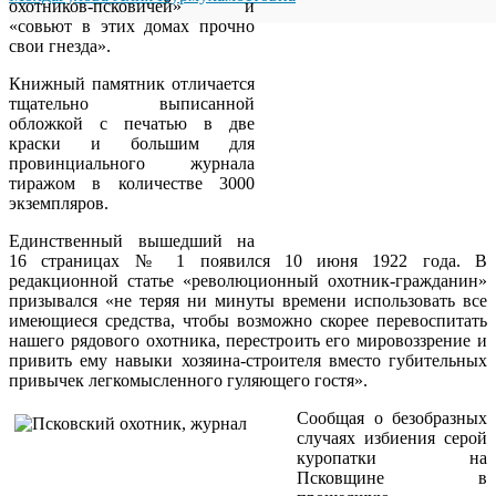
охотников-псковичей» и
«совьют в этих домах прочно
свои гнезда».
Книжный памятник отличается
тщательно выписанной
обложкой с печатью в две
краски и большим для
провинциального журнала
тиражом в количестве 3000
экземпляров.
Единственный вышедший на
16 страницах № 1 появился 10 июня 1922 года. В
редакционной статье «революционный охотник-гражданин»
призывался «не теряя ни минуты времени использовать все
имеющиеся средства, чтобы возможно скорее перевоспитать
нашего рядового охотника, перестроить его мировоззрение и
привить ему навыки хозяина-строителя вместо губительных
привычек легкомысленного гуляющего гостя».
Сообщая о безобразных
случаях избиения серой
куропатки на
Псковщине в