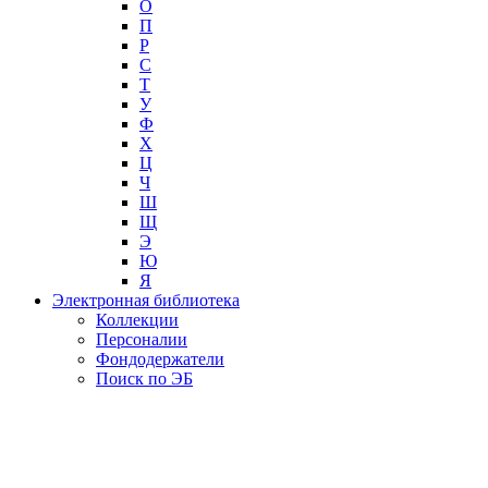
О
П
Р
С
Т
У
Ф
Х
Ц
Ч
Ш
Щ
Э
Ю
Я
Электронная библиотека
Коллекции
Персоналии
Фондодержатели
Поиск по ЭБ