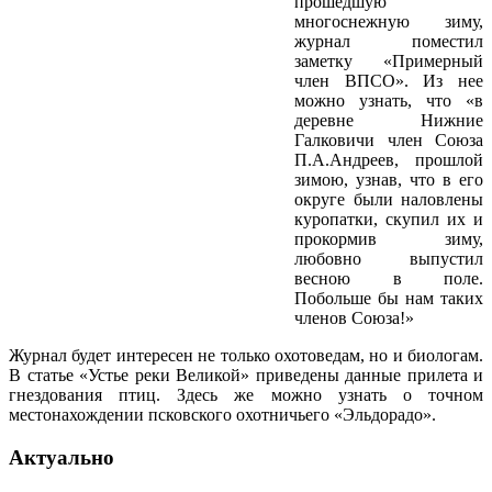
прошедшую
многоснежную зиму,
журнал поместил
заметку «Примерный
член ВПСО». Из нее
можно узнать, что «в
деревне Нижние
Галковичи член Союза
П.А.Андреев, прошлой
зимою, узнав, что в его
округе были наловлены
куропатки, скупил их и
прокормив зиму,
любовно выпустил
весною в поле.
Побольше бы нам таких
членов Союза!»
Журнал будет интересен не только охотоведам, но и биологам.
В статье «Устье реки Великой» приведены данные прилета и
гнездования птиц. Здесь же можно узнать о точном
местонахождении псковского охотничьего «Эльдорадо».
Актуально