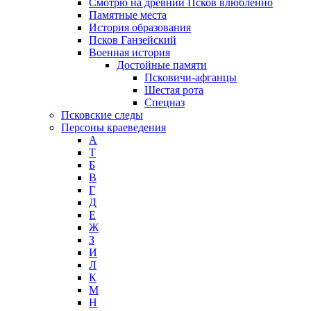
Смотрю на древний Псков влюблённо
Памятные места
История образования
Псков Ганзейский
Военная история
Достойные памяти
Псковичи-афганцы
Шестая рота
Спецназ
Псковские следы
Персоны краеведения
А
T
Б
В
Г
Д
Е
Ж
З
И
Л
К
М
Н