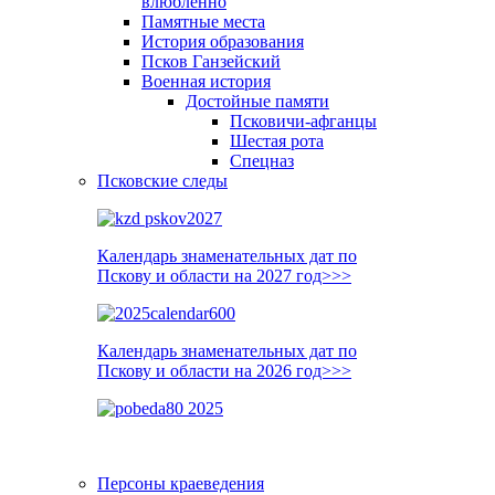
влюблённо
Памятные места
История образования
Псков Ганзейский
Военная история
Достойные памяти
Псковичи-афганцы
Шестая рота
Спецназ
Псковские следы
Календарь знаменательных дат по
Пскову и области на 2027 год>>>
Календарь знаменательных дат по
Пскову и области на 2026 год>>>
Персоны краеведения