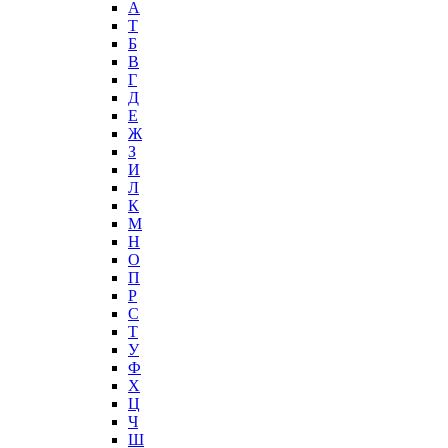
А
T
Б
В
Г
Д
Е
Ж
З
И
Л
К
М
Н
О
П
Р
С
Т
У
Ф
Х
Ц
Ч
Ш