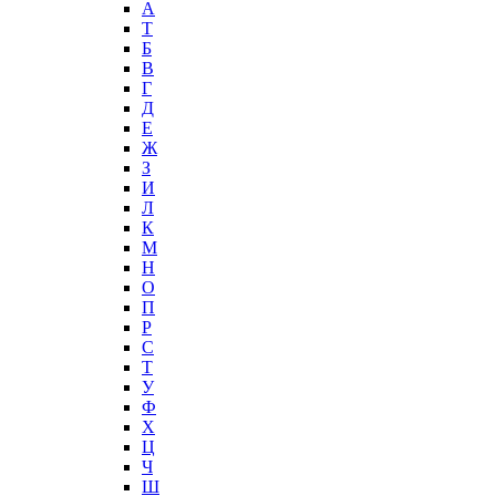
А
T
Б
В
Г
Д
Е
Ж
З
И
Л
К
М
Н
О
П
Р
С
Т
У
Ф
Х
Ц
Ч
Ш