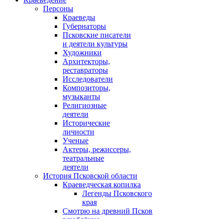
Персоны
Краеведы
Губернаторы
Псковские писатели
и деятели культуры
Художники
Архитекторы,
реставраторы
Исследователи
Композиторы,
музыканты
Религиозные
деятели
Исторические
личности
Ученые
Актеры, режиссеры,
театральные
деятели
История Псковской области
Краеведческая копилка
Легенды Псковского
края
Смотрю на древний Псков