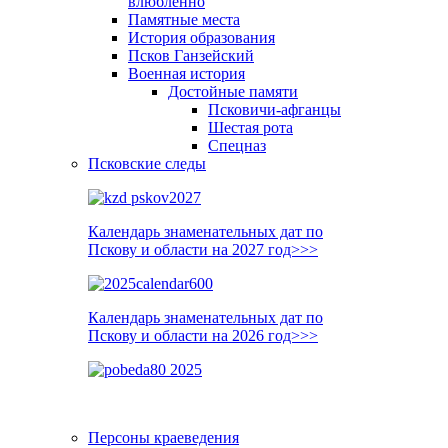
влюблённо
Памятные места
История образования
Псков Ганзейский
Военная история
Достойные памяти
Псковичи-афганцы
Шестая рота
Спецназ
Псковские следы
Календарь знаменательных дат по
Пскову и области на 2027 год>>>
Календарь знаменательных дат по
Пскову и области на 2026 год>>>
Персоны краеведения