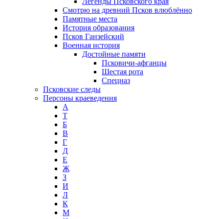
Легенды Псковского края
Смотрю на древний Псков влюблённо
Памятные места
История образования
Псков Ганзейский
Военная история
Достойные памяти
Псковичи-афганцы
Шестая рота
Спецназ
Псковские следы
Персоны краеведения
А
T
Б
В
Г
Д
Е
Ж
З
И
Л
К
М