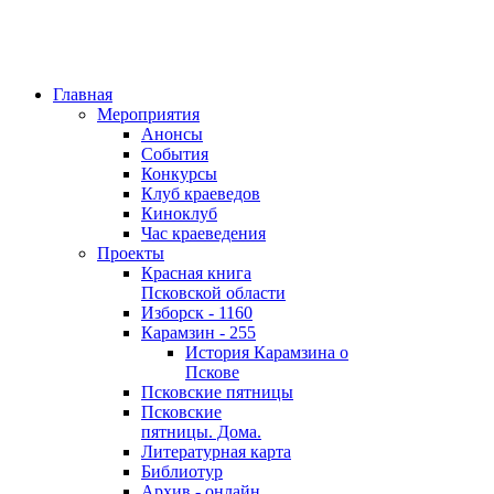
Главная
Мероприятия
Анонсы
События
Конкурсы
Клуб краеведов
Киноклуб
Час краеведения
Проекты
Красная книга
Псковской области
Изборск - 1160
Карамзин - 255
История Карамзина о
Пскове
Псковские пятницы
Псковские
пятницы. Дома.
Литературная карта
Библиотур
Архив - онлайн