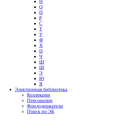
Н
О
П
Р
С
Т
У
Ф
Х
Ц
Ч
Ш
Щ
Э
Ю
Я
Электронная библиотека
Коллекции
Персоналии
Фондодержатели
Поиск по ЭБ