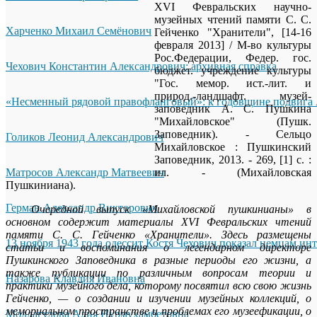
XVI Февральских научно-
музейных чтений памяти С. С.
Харченко Михаил Семёнович
Гейченко "Хранители", [14-16
февраля 2013] / М-во культуры
Рос.Федерации, Федер. гос.
Чехович Константин Александрович: архивная справка
бюджет. учреждение культуры
"Гос. мемор. ист.-лит. и
природ.-ландшафт. музей-
«Несменный рядовой правофланговый»: к годовщине подвига 
заповедник А. С. Пушкина
"Михайловское" (Пушк.
Заповедник). - Сельцо
Голиков Леонид Александрович
Михайловское : Пушкинский
Заповедник, 2013. - 269, [1] с. :
Матросов Александр Матвеевич
ил. - (Михайловская
Пушкиниана).
Герман Александр Викторович
Очередной выпуск «Михайловской пушкинианы» в
основном содержит материалы XVI Февральских чтений
памяти С. С. Гейченко «Хранители». Здесь размещены
13 ноября 1943 года одессит Костя Чехович показал немцам ин
статьи и воспоминания о легендарном директоре
Пушкинского Заповедника в разные периоды его жизни, а
также публикации по различным вопросам теории и
Назарова Клавдия Ивановна
практики музейного дела, которому посвятил всю свою жизнь
Гейченко, — о создании и изучении музейных коллекций, о
мемориальном пространстве и проблемах его музеефикации, о
Молдагулова Алия Нурмухамбетовна