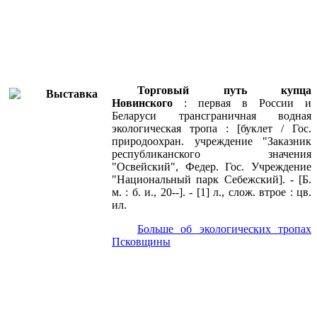
Торговый путь купца
Новинского
: первая в России и
Беларуси трансграничная водная
экологическая тропа : [буклет / Гос.
природоохран. учреждение "Заказник
республиканского значения
"Освейский", Федер. Гос. Учреждение
"Национальный парк Себежский]. - [Б.
м. : б. и., 20--]. - [1] л., слож. втрое : цв.
ил.
Больше об экологических тропах
Псковщины