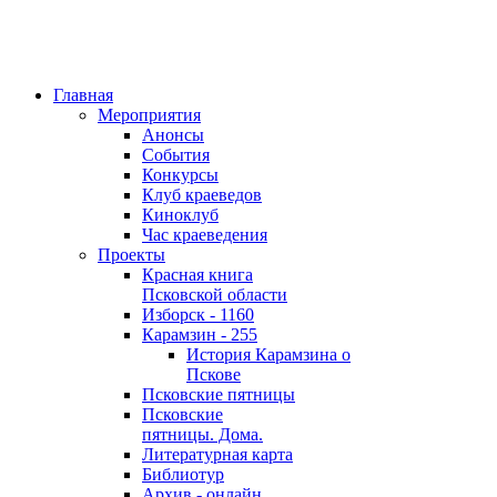
Главная
Мероприятия
Анонсы
События
Конкурсы
Клуб краеведов
Киноклуб
Час краеведения
Проекты
Красная книга
Псковской области
Изборск - 1160
Карамзин - 255
История Карамзина о
Пскове
Псковские пятницы
Псковские
пятницы. Дома.
Литературная карта
Библиотур
Архив - онлайн