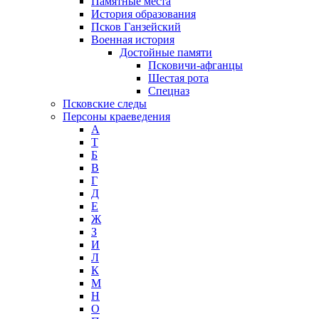
Памятные места
История образования
Псков Ганзейский
Военная история
Достойные памяти
Псковичи-афганцы
Шестая рота
Спецназ
Псковские следы
Персоны краеведения
А
T
Б
В
Г
Д
Е
Ж
З
И
Л
К
М
Н
О