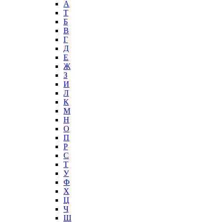
А
T
Б
В
Г
Д
Е
Ж
З
И
Л
К
М
Н
О
П
Р
С
Т
У
Ф
Х
Ц
Ч
Ш