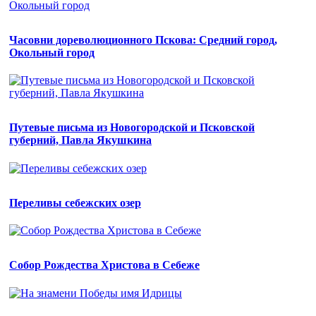
Часовни дореволюционного Пскова: Средний город,
Окольный город
Путевые письма из Новогородской и Псковской
губерний, Павла Якушкина
Переливы себежских озер
Собор Рождества Христова в Себеже