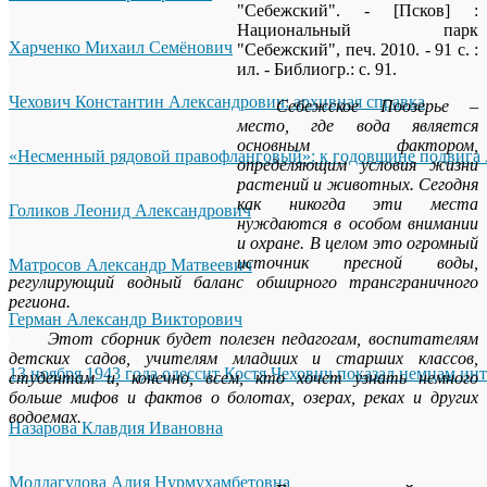
"Себежский". - [Псков] :
Национальный парк
Харченко Михаил Семёнович
"Себежский", печ. 2010. - 91 с. :
ил. - Библиогр.: с. 91.
Чехович Константин Александрович: архивная справка
Себежское Поозерье –
место, где вода является
основным фактором,
«Несменный рядовой правофланговый»: к годовщине подвига 
определяющим условия жизни
растений и животных. Сегодня
как никогда эти места
Голиков Леонид Александрович
нуждаются в особом внимании
и охране. В целом это огромный
источник пресной воды,
Матросов Александр Матвеевич
регулирующий водный баланс обширного трансграничного
региона.
Герман Александр Викторович
Этот сборник будет полезен педагогам, воспитателям
детских садов, учителям младших и старших классов,
13 ноября 1943 года одессит Костя Чехович показал немцам ин
студентам и, конечно, всем, кто хочет узнать немного
больше мифов и фактов о болотах, озерах, реках и других
водоемах.
Назарова Клавдия Ивановна
Молдагулова Алия Нурмухамбетовна