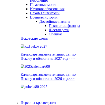
влюблённо
Памятные места
История образования
Псков Ганзейский
Военная история
Достойные памяти
Псковичи-афганцы
Шестая рота
Спецназ
Псковские следы
Календарь знаменательных дат по
Пскову и области на 2027 год>>>
Календарь знаменательных дат по
Пскову и области на 2026 год>>>
Персоны краеведения