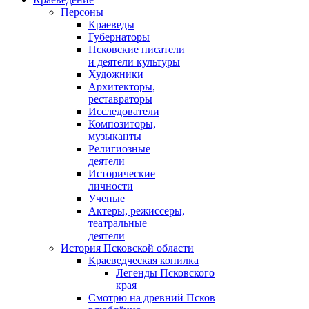
Персоны
Краеведы
Губернаторы
Псковские писатели
и деятели культуры
Художники
Архитекторы,
реставраторы
Исследователи
Композиторы,
музыканты
Религиозные
деятели
Исторические
личности
Ученые
Актеры, режиссеры,
театральные
деятели
История Псковской области
Краеведческая копилка
Легенды Псковского
края
Смотрю на древний Псков